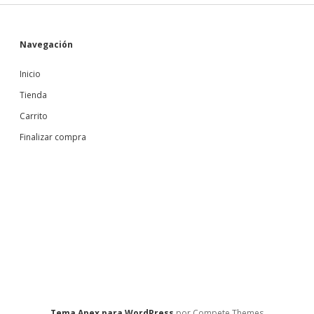
Sidebar
Navegación
Inicio
Tienda
Carrito
Finalizar compra
Tema Apex para WordPress
por Compete Themes