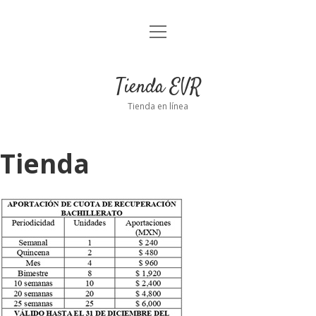
Abrir
Inicio
menú
Tienda
Tienda EVR
Carrito
Tienda en línea
Finalizar compra
Tienda